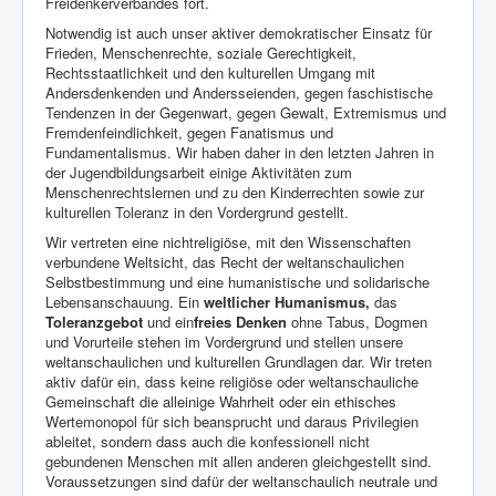
Freidenkerverbandes fort.
Notwendig ist auch unser aktiver demokratischer Einsatz für
Frieden, Menschenrechte, soziale Gerechtigkeit,
Rechtsstaatlichkeit und den kulturellen Umgang mit
Andersdenkenden und Andersseienden, gegen faschistische
Tendenzen in der Gegenwart, gegen Gewalt, Extremismus und
Fremdenfeindlichkeit, gegen Fanatismus und
Fundamentalismus. Wir haben daher in den letzten Jahren in
der Jugendbildungsarbeit einige Aktivitäten zum
Menschenrechtslernen und zu den Kinderrechten sowie zur
kulturellen Toleranz in den Vordergrund gestellt.
Wir vertreten eine nichtreligiöse, mit den Wissenschaften
verbundene Weltsicht, das Recht der weltanschaulichen
Selbstbestimmung und eine humanistische und solidarische
Lebensanschauung. Ein
weltlicher Humanismus,
das
Toleranzgebot
und ein
freies Denken
ohne Tabus, Dogmen
und Vorurteile stehen im Vordergrund und stellen unsere
weltanschaulichen und kulturellen Grundlagen dar. Wir treten
aktiv dafür ein, dass keine religiöse oder weltanschauliche
Gemeinschaft die alleinige Wahrheit oder ein ethisches
Wertemonopol für sich beansprucht und daraus Privilegien
ableitet, sondern dass auch die konfessionell nicht
gebundenen Menschen mit allen anderen gleichgestellt sind.
Voraussetzungen sind dafür der weltanschaulich neutrale und