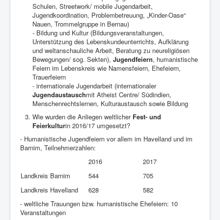
Schulen, Streetwork/ mobile Jugendarbeit,
Jugendkoordination, Problembetreuung, „Kinder-Oase“
Nauen, Trommelgruppe in Bernau)
- Bildung und Kultur (Bildungsveranstaltungen,
Unterstützung des Lebenskundeunterrichts, Aufklärung
und weltanschauliche Arbeit, Beratung zu neureligiösen
Bewegungen/ sog. Sekten),
Jugendfeiern
, humanistische
Feiern im Lebenskreis wie Namensfeiern, Ehefeiern,
Trauerfeiern
- internationale Jugendarbeit (internationaler
Jugendaustausch
mit Atheist Centre/ Südindien,
Menschenrechtslernen, Kulturaustausch sowie Bildung
Wie wurden die Anliegen weltlicher
Fest- und
Feierkultur
in 2016/17 umgesetzt?
- Humanistische Jugendfeiern vor allem im Havelland und im
Barnim, Teilnehmerzahlen:
2016
2017
Landkreis Barnim
544
705
Landkreis Havelland
628
582
- weltliche Trauungen bzw. humanistische Ehefeiern: 10
Veranstaltungen