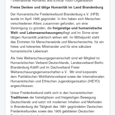
- International Humanist and Ethical Youth Organisation
Freies Denken und tätige Humanität im Land Brandenburg
Der Humanistische Freidenkerbund Brandenburg e.V. (HFB)
wurde im April 1995 gegründet. In ihm haben sich Menschen
verschiedenen Alters zusammen gefunden, um eine
Vereinigung zu gründen, die
freigeistige und humanistische
Welt- und Lebensanschauungen
pflegt und im Sinne einer
tätigen Humanität praktisch wirken will. Im Mittelpunkt steht
das Eintreten für Menschenwürde und Menschenrechte, für ein
freies und tolerantes Miteinander und für eine säkulare
humanistische Lebensart.
Als freie Weltanschauungsgemeinschaft sind wir Mitglied im
Humanistischen Verband Deutschlands, Landesverband Berlin-
Brandenburg KdöR und im Dachverband Freier
Weltanschauungsgemeinschaften e.V.. Wir sind korporativ
dem Paritätischen Wohlfahrtsverband sowie der Internationalen
Humanistischen und Ethischen Jugendorganisation (IHEYO)
angeschlossen.
Unser Freidenkerbund sieht sich in den humanistischen
Traditionen
der freireligiösen und freigeistigen Bewegung
Deutschlands und setzt mit modernen Inhalten und Methoden
in Brandenburg die Tätigkeit des 1881 gegründeten Deutschen
Freidenkerbundes sowie des 1905 gebildeten Deutschen