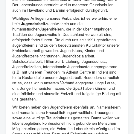
Der Lebenskundeunterricht wird in mehreren Grundschulen
auch im Havelland und Barnim erfolgreich durchgeführt.
Wichtiges Anliegen unseres Verbandes ist es weiterhin, eine
freie
Jugendarbeit
zu entwickeln und die
humanistischen
Jugendfeiern
, die in der über 160jährigen
Tradition der Jugendweihe in Deutschland verwurzelt sind,
erfolgreich fortzuführen. Die durch uns seit 1991 gestalteten
Jugendfeiern sind zu dem bedeutsamsten Kulturfaktor unserer
Freidenkerarbeit geworden. Jugendklubs, Kinder- und
Jugendfreizeiteinrichtungen, Jugendsozialarbeit,
Schulsozialarbeit, Hilfen zur Erziehung, Jugendschutz,
Jugendfreizeiten, internationale Jugendaustauschprogramme
(z.B. mit unseren Freunden im Atheist Centre in Indien) sind
feste Bestandteile unserer Jugendarbeit. Besonders erfreulich
ist es, dass wir in unserem Verband engagierte junge Leute,
d.h. Junge Humanisten haben, die Spaß haben können und
eine fröhliche und sinnvolle Freizeit und freigeistige Bildung mit
uns gestalten.
Wir bieten neben den Jugendfeiern ebenfalls an, Namensfeiern
und humanistische Eheschließungen/ weltliche Trauungen
sowie eine würdige Trauerkultur zu gestalten. Damit wollen wir
lebensbegleitend konfessionell nicht gebundenen Menschen
Möglichkeiten geben, die Feiern im Lebenskreis würdig und im
Sinne einer
weltlichen Fest- und Feierkultur
zu erleben.