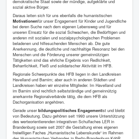
demokratische Staat sowie der mündige, aufgeklärte und
sozial aktive Bürger.
Daraus leiten sich für uns ebenfalls die humanistischen
Motivationen
für unser Engagement für Kinder und Jugendliche
bei deren Suche nach dem eigenen Lebensweg und für
unseren Einsatz für die sozial Schwachen, die Bedürftigen und
anderen mit sozialen und sozialpsychologischen Problemen
beladenen und hilfesuchenden Menschen ab. Die gute
Anerkennung, die deutliche und nachhaltige Resonanz bei den
Menschen und die Förderung unserer gemeinnützigen
Tätigkeiten sind das ehrliche Ergebnis von Redlichkeit,
Beharrlichkeit, Fleiß und solidarischer Aktivität im HFB.
Regionale Schwerpunkte des HFB liegen in den Landkreisen
Havelland und Barnim; aber auch in anderen Städten und
Landkreisen haben wir einzelne Mitglieder. Im Havelland und
im Barnim sind rechtlich selbstständige und gemeinnützig
anerkannte Regionalverbände tätig, die dem HFB als
Dachorganisation angehören.
Gerade unser
bildungspolitisches Engagement
ist und bleibt
von Bedeutung. Dazu gehören seit 1993 unsere Unterstützung
des werteorientierenden integrativen Schulfaches LER in
Brandenburg sowie seit 2007 die Gestaltung eines eigenen
freiwilligen Faches „Humanistische Lebenskunde“ im Rahmen
des Humanistischen Verbandes in Berlin-Brandenburg KdöR.