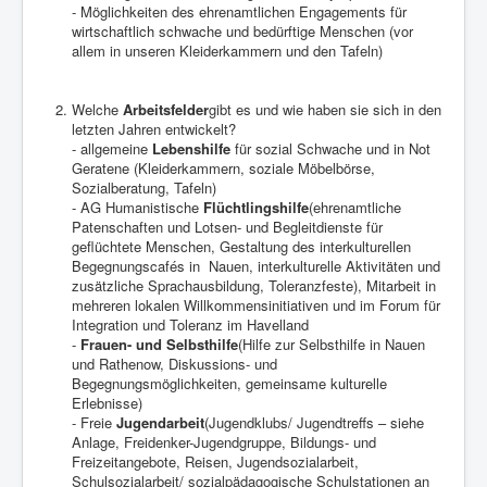
- Möglichkeiten des ehrenamtlichen Engagements für
wirtschaftlich schwache und bedürftige Menschen (vor
allem in unseren Kleiderkammern und den Tafeln)
Welche
Arbeitsfelder
gibt es und wie haben sie sich in den
letzten Jahren entwickelt?
- allgemeine
Lebenshilfe
für sozial Schwache und in Not
Geratene (Kleiderkammern, soziale Möbelbörse,
Sozialberatung, Tafeln)
- AG Humanistische
Flüchtlingshilfe
(ehrenamtliche
Patenschaften und Lotsen- und Begleitdienste für
geflüchtete Menschen, Gestaltung des interkulturellen
Begegnungscafés in Nauen, interkulturelle Aktivitäten und
zusätzliche Sprachausbildung, Toleranzfeste), Mitarbeit in
mehreren lokalen Willkommensinitiativen und im Forum für
Integration und Toleranz im Havelland
-
Frauen- und Selbsthilfe
(Hilfe zur Selbsthilfe in Nauen
und Rathenow, Diskussions- und
Begegnungsmöglichkeiten, gemeinsame kulturelle
Erlebnisse)
- Freie
Jugendarbeit
(Jugendklubs/ Jugendtreffs – siehe
Anlage, Freidenker-Jugendgruppe, Bildungs- und
Freizeitangebote, Reisen, Jugendsozialarbeit,
Schulsozialarbeit/ sozialpädagogische Schulstationen an